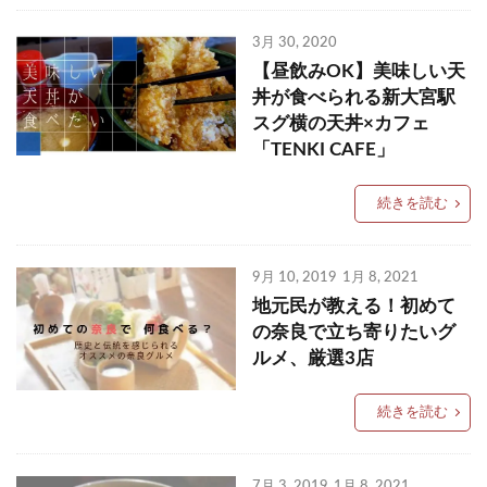
奈良
スポットやグルメ
レビュー
3月 30, 2020
【昼飲みOK】美味しい天
丼が食べられる新大宮駅
スグ横の天丼×カフェ
「TENKI CAFE」
続きを読む
9月 10, 2019
1月 8, 2021
地元民が教える！初めて
の奈良で立ち寄りたいグ
ルメ、厳選3店
続きを読む
7月 3, 2019
1月 8, 2021