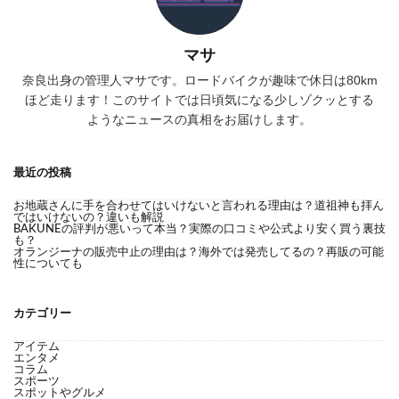
マサ
奈良出身の管理人マサです。ロードバイクが趣味で休日は80km
ほど走ります！このサイトでは日頃気になる少しゾクッとする
ようなニュースの真相をお届けします。
最近の投稿
お地蔵さんに手を合わせてはいけないと言われる理由は？道祖神も拝ん
ではいけないの？違いも解説
BAKUNEの評判が悪いって本当？実際の口コミや公式より安く買う裏技
も？
オランジーナの販売中止の理由は？海外では発売してるの？再販の可能
性についても
カテゴリー
アイテム
エンタメ
コラム
スポーツ
スポットやグルメ