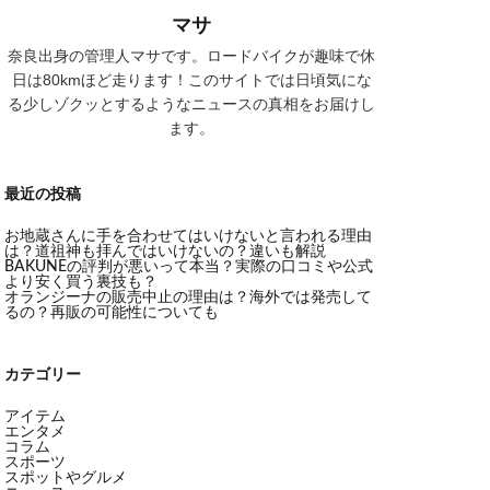
マサ
奈良出身の管理人マサです。ロードバイクが趣味で休
日は80kmほど走ります！このサイトでは日頃気にな
る少しゾクッとするようなニュースの真相をお届けし
ます。
最近の投稿
お地蔵さんに手を合わせてはいけないと言われる理由
は？道祖神も拝んではいけないの？違いも解説
BAKUNEの評判が悪いって本当？実際の口コミや公式
より安く買う裏技も？
オランジーナの販売中止の理由は？海外では発売して
るの？再販の可能性についても
カテゴリー
アイテム
エンタメ
コラム
スポーツ
スポットやグルメ