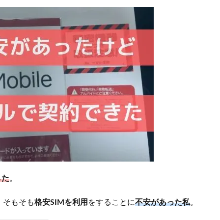
した
。
、そもそも
格安SIMを利用
をすることに
不安があった私
。