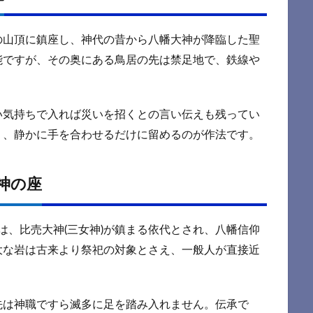
の山頂に鎮座し、神代の昔から八幡大神が降臨した聖
能ですが、その奥にある鳥居の先は禁足地で、鉄線や
い気持ちで入れば災いを招くとの言い伝えも残ってい
り、静かに手を合わせるだけに留めるのが作法です。
神の座
は、比売大神(三女神)が鎮まる依代とされ、八幡信仰
大な岩は古来より祭祀の対象とさえ、一般人が直接近
先は神職ですら滅多に足を踏み入れません。伝承で