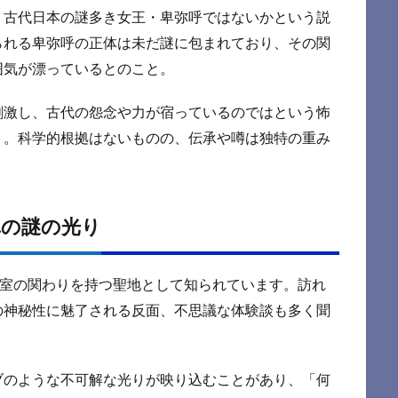
、古代日本の謎多き女王・卑弥呼ではないかという説
られる卑弥呼の正体は未だ謎に包まれており、その関
囲気が漂っているとのこと。
刺激し、古代の怨念や力が宿っているのではという怖
う。科学的根拠はないものの、伝承や噂は独特の重み
真の謎の光り
皇室の関わりを持つ聖地として知られています。訪れ
の神秘性に魅了される反面、不思議な体験談も多く聞
ブのような不可解な光りが映り込むことがあり、「何