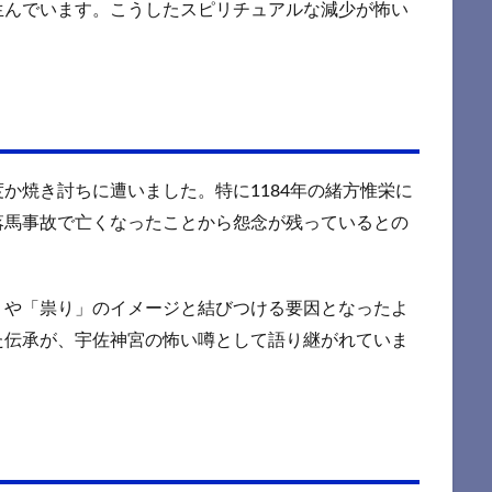
生んでいます。こうしたスピリチュアルな減少が怖い
か焼き討ちに遭いました。特に1184年の緒方惟栄に
落馬事故で亡くなったことから怨念が残っているとの
」や「祟り」のイメージと結びつける要因となったよ
た伝承が、宇佐神宮の怖い噂として語り継がれていま