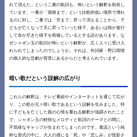
れて消えた」という二番の歌詞も、怖いという解釈を助長し
ています。一番が「屋根まで」という比較的低い場所で壊れ
るのに対し、二番では「空まで」昇って消えることから、子
どもが亡くなって天に昇っていった様子、あるいは病が進行
して命が尽きた様子を暗喩しているとする説があります。な
ぜシャボン玉の歌詞が怖いという解釈が、広く人々に受け入
れられてしまったのでしょうか。それは、作詞家・野口雨情
の個人的な悲劇が背景にあるからだと考えられています。
暗い歌だという誤解の広がり
これらの解釈は、テレビ番組やインターネットを通じて広が
り、この歌が元々暗い歌であるという誤解を生みました。特
に子どもを亡くした親の心情を重ねる解釈が強調されたこと
で、シャボン玉の軽快なメロディと歌詞のテーマとの間に、
不気味なギャップが生まれてしまったのです。童謡という純
粋な形式の中に、大人の感じる「死」や「悲しみ」が投影さ