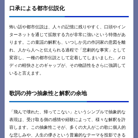
口承による都市伝説化
怖い話や都市伝説は、人々の記憶に残りやすく、口頭やイン
ターネットを通じて拡散する力が非常に強いという特徴があ
ります。この童謡の解釈も、いつしか元の作詞家の意図を離
れ、人から人へと伝えられる過程で「悲劇的な事実」として
変容し、一種の
都市伝説
として定着してしまいました。メロ
ディの軽快さとのギャップが、その物語性をさらに強調して
いると言えます。
歌詞の持つ抽象性と解釈の余地
「飛んで壊れた、帰ってこない」というシンプルで抽象的な
表現は、受け取る側の感情や経験によって、様々な解釈を許
容します。この抽象性こそが、多くの大人がこの歌に個人的
な悲しみや、人生の儚さという普遍的なテーマを投影できる